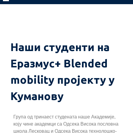
Наши студенти на
Еразмус+ Blended
mobility пројекту у
Куманову
Група од тринаест студената наше Академије,
коју чине академци са Одсека Висока пословна
школа Лесковац и Одсека Висока технолошко-