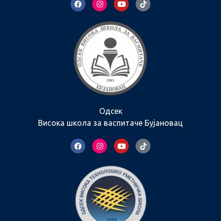
Одсек
Висока школа за васпитаче Бујановац