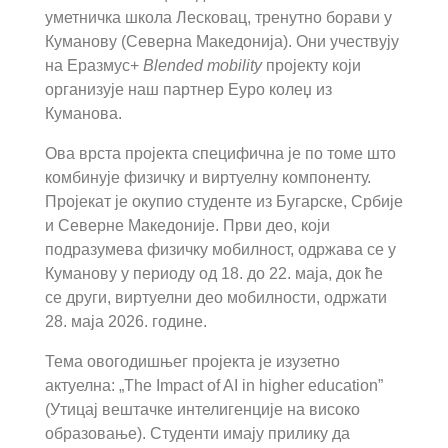
уметничка школа Лесковац, тренутно борави у
Куманову (Северна Македонија). Они учествују
на Еразмус+
Blended mobility
пројекту који
организује наш партнер Еуро колеџ из
Куманова.
Ова врста пројекта специфична је по томе што
комбинује физичку и виртуелну компоненту.
Пројекат је окупио студенте из Бугарске, Србије
и Северне Македоније. Први део, који
подразумева физичку мобилност, одржава се у
Куманову у периоду од 18. до 22. маја, док ће
се други, виртуелни део мобилности, одржати
28. маја 2026. године.
Тема овогодишњег пројекта је изузетно
актуелна: „The Impact of AI in higher education”
(Утицај вештачке интелигенције на високо
образовање). Студенти имају прилику да