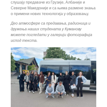
слушају предаваче из Грузије, Албаније и
Северне Македоније и са њима размене знања
о примени нових технологија у образовању.
Део атмосфере са предавања, радионица и
дружења наших студената у Куманову
можете погледати у галерији фотографија
испод текста.