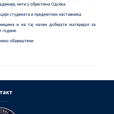
адемије, нити у објектима Одсека.
цији студената и предметних наставника.
ницима и на тај начин добијати материјал за
. године.
мено обавештени.
такт