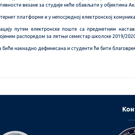
ктивности везане за студије неће обављати у објектима Ак
тернет платформе и у непосредној електронској комуника
ацију путем електронске поште са предметним настав
војеним распоредом за летњи семестар школске 2019/2020
 биће накнадно дефинисана и студенти ће бити благовре
Кон