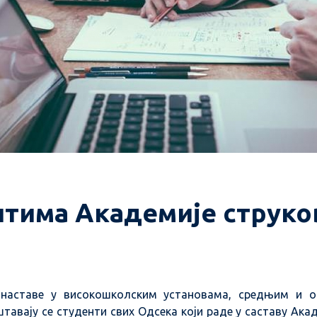
тима Академије струков
наставе у високошколским установама, средњим и 
вају се студенти свих Одсека који раде у саставу Акад