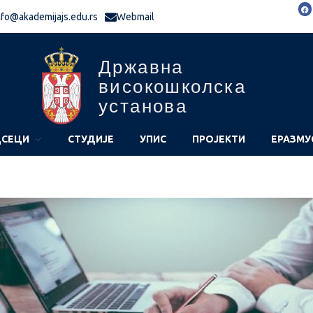
nfo@akademijajs.edu.rs
Webmail
Државна
високошколска
установа
СЕЦИ
СТУДИЈЕ
УПИС
ПРОЈЕКТИ
ЕРАЗМУ