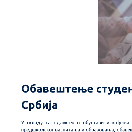
Обавештење студен
Србија
У складу са одлуком о обустави извођења 
предшколског васпитања и образовања, обавешта